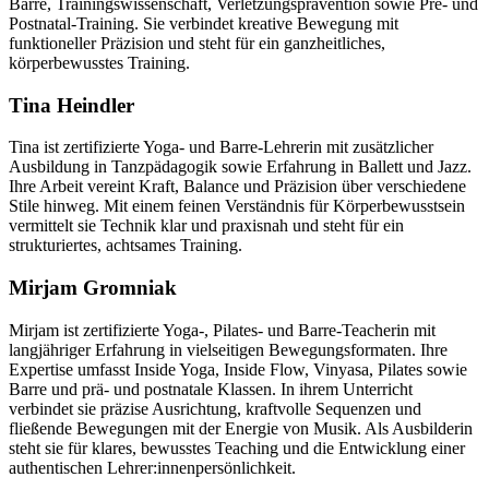
Barre, Trainingswissenschaft, Verletzungsprävention sowie Pre- und
Postnatal-Training. Sie verbindet kreative Bewegung mit
funktioneller Präzision und steht für ein ganzheitliches,
körperbewusstes Training.
Tina Heindler
Tina ist zertifizierte Yoga- und Barre-Lehrerin mit zusätzlicher
Ausbildung in Tanzpädagogik sowie Erfahrung in Ballett und Jazz.
Ihre Arbeit vereint Kraft, Balance und Präzision über verschiedene
Stile hinweg. Mit einem feinen Verständnis für Körperbewusstsein
vermittelt sie Technik klar und praxisnah und steht für ein
strukturiertes, achtsames Training.
Mirjam Gromniak
Mirjam ist zertifizierte Yoga-, Pilates- und Barre-Teacherin mit
langjähriger Erfahrung in vielseitigen Bewegungsformaten. Ihre
Expertise umfasst Inside Yoga, Inside Flow, Vinyasa, Pilates sowie
Barre und prä- und postnatale Klassen. In ihrem Unterricht
verbindet sie präzise Ausrichtung, kraftvolle Sequenzen und
fließende Bewegungen mit der Energie von Musik. Als Ausbilderin
steht sie für klares, bewusstes Teaching und die Entwicklung einer
authentischen Lehrer:innenpersönlichkeit.